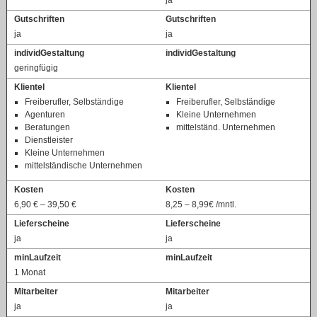
Gutschriften
Gutschriften
ja
ja
individGestaltung
individGestaltung
geringfügig
Klientel
Klientel
Freiberufler, Selbständige
Freiberufler, Selbständige
Agenturen
Kleine Unternehmen
Beratungen
mittelständ. Unternehmen
Dienstleister
Kleine Unternehmen
mittelständische Unternehmen
Kosten
Kosten
6,90 € – 39,50 €
8,25 – 8,99€ /mntl.
Lieferscheine
Lieferscheine
ja
ja
minLaufzeit
minLaufzeit
1 Monat
Mitarbeiter
Mitarbeiter
ja
ja