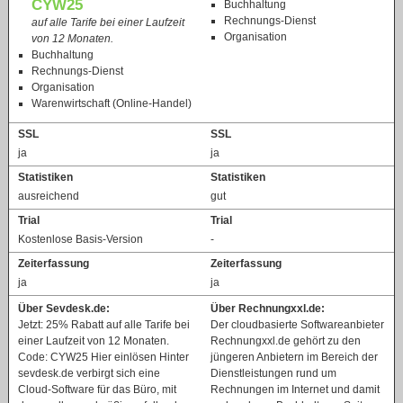
CYW25
Buchhaltung
Rechnungs-Dienst
auf alle Tarife bei einer Laufzeit
Organisation
von 12 Monaten.
Buchhaltung
Rechnungs-Dienst
Organisation
Warenwirtschaft (Online-Handel)
SSL
SSL
ja
ja
Statistiken
Statistiken
ausreichend
gut
Trial
Trial
Kostenlose Basis-Version
-
Zeiterfassung
Zeiterfassung
ja
ja
Über Sevdesk.de:
Über Rechnungxxl.de:
Jetzt: 25% Rabatt auf alle Tarife bei
Der cloudbasierte Softwareanbieter
einer Laufzeit von 12 Monaten.
Rechnungxxl.de gehört zu den
Code: CYW25 Hier einlösen Hinter
jüngeren Anbietern im Bereich der
sevdesk.de verbirgt sich eine
Dienstleistungen rund um
Cloud-Software für das Büro, mit
Rechnungen im Internet und damit