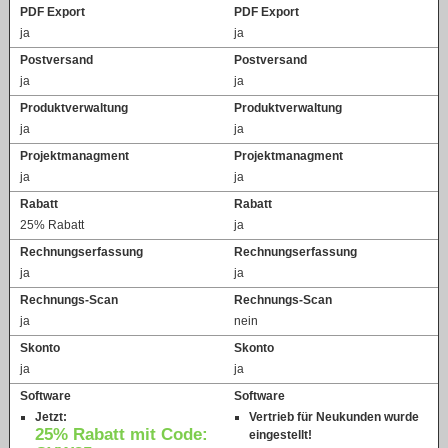
PDF Export
PDF Export
ja
ja
Postversand
Postversand
ja
ja
Produktverwaltung
Produktverwaltung
ja
ja
Projektmanagment
Projektmanagment
ja
ja
Rabatt
Rabatt
25% Rabatt
ja
Rechnungserfassung
Rechnungserfassung
ja
ja
Rechnungs-Scan
Rechnungs-Scan
ja
nein
Skonto
Skonto
ja
ja
Software
Software
Jetzt:
Vertrieb für Neukunden wurde
25% Rabatt mit Code:
eingestellt!