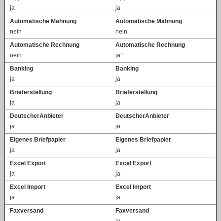
ja
ja
Automatische Mahnung
Automatische Mahnung
nein
nein
Automatische Rechnung
Automatische Rechnung
nein
ja³
Banking
Banking
ja
ja
Brieferstellung
Brieferstellung
ja
ja
DeutscherAnbieter
DeutscherAnbieter
ja
ja
Eigenes Briefpapier
Eigenes Briefpapier
ja
ja
Excel Export
Excel Export
ja
ja
Excel Import
Excel Import
ja
ja
Faxversand
Faxversand
ja