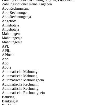
Zahlungsoptionen
Keine Angaben
Abo Rechnungen:
Abo-Rechnungen
Abo-Rechnungen
ja
Angebote:
Angebote
ja
Angebote
ja
Mahnungen:
Mahnungen
ja
Mahnungen
ja
API:
API
ja
API
nein
App:
App
App
ja
Automatische Mahnung:
Automatische Mahnung
Automatische Mahnung
nein
Automatische Rechnung:
Automatische Rechnung
Automatische Rechnung
nein
Banking:
Banking
ja¹