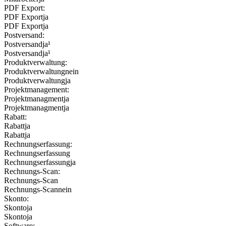
PDF Export:
PDF Export
ja
PDF Export
ja
Postversand:
Postversand
ja¹
Postversand
ja¹
Produktverwaltung:
Produktverwaltung
nein
Produktverwaltung
ja
Projektmanagement:
Projektmanagment
ja
Projektmanagment
ja
Rabatt:
Rabatt
ja
Rabatt
ja
Rechnungserfassung:
Rechnungserfassung
Rechnungserfassung
ja
Rechnungs-Scan:
Rechnungs-Scan
Rechnungs-Scan
nein
Skonto:
Skonto
ja
Skonto
ja
Software: