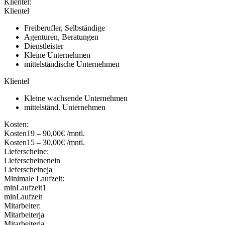
Klientel:
Klientel
Freiberufler, Selbständige
Agenturen, Beratungen
Dienstleister
Kleine Unternehmen
mittelständische Unternehmen
Klientel
Kleine wachsende Unternehmen
mittelständ. Unternehmen
Kosten:
Kosten
19 – 90,00€ /mntl.
Kosten
15 – 30,00€ /mntl.
Lieferscheine:
Lieferscheine
nein
Lieferscheine
ja
Minimale Laufzeit:
minLaufzeit
1
minLaufzeit
Mitarbeiter:
Mitarbeiter
ja
Mitarbeiter
ja