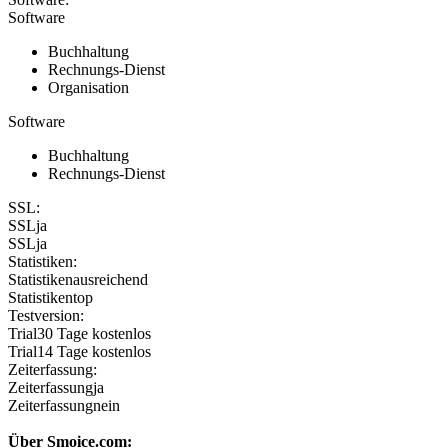
Software
Buchhaltung
Rechnungs-Dienst
Organisation
Software
Buchhaltung
Rechnungs-Dienst
SSL:
SSL
ja
SSL
ja
Statistiken:
Statistiken
ausreichend
Statistiken
top
Testversion:
Trial
30 Tage kostenlos
Trial
14 Tage kostenlos
Zeiterfassung:
Zeiterfassung
ja
Zeiterfassung
nein
Über Smoice.com: