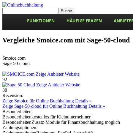
FUNKTIONEN
HÄUFIGE FRAGEN
ANBIETER
Vergleiche Smoice.com mit Sage-50-cloud
Smoice.com
Sage-50-cloud
Zeige Anbieter Website
92
Zeige Anbieter Website
88
Rezension:
Zeige Smoice für Online Buchhaltung Details »
Zeige Sage-50-cloud für Online Buchhaltung Details »
Besonderheiten:
Besonderheiten
kostenlos für Kleinunternehmer
Besonderheiten
Zusatz-Module für Finanzbuchhaltung möglich
Zahlungsoptionen:
Zahlungsoptionen
Rechnung, PayPal, Lastschrift