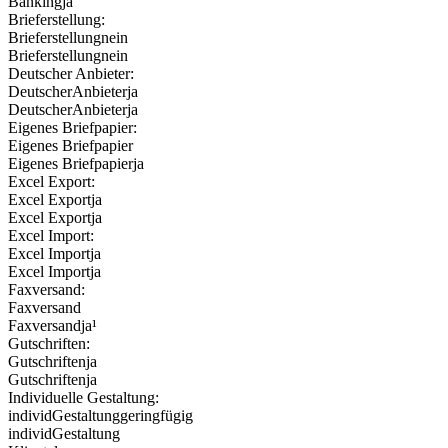
Banking
ja
Brieferstellung:
Brieferstellung
nein
Brieferstellung
nein
Deutscher Anbieter:
DeutscherAnbieter
ja
DeutscherAnbieter
ja
Eigenes Briefpapier:
Eigenes Briefpapier
Eigenes Briefpapier
ja
Excel Export:
Excel Export
ja
Excel Export
ja
Excel Import:
Excel Import
ja
Excel Import
ja
Faxversand:
Faxversand
Faxversand
ja¹
Gutschriften:
Gutschriften
ja
Gutschriften
ja
Individuelle Gestaltung:
individGestaltung
geringfügig
individGestaltung