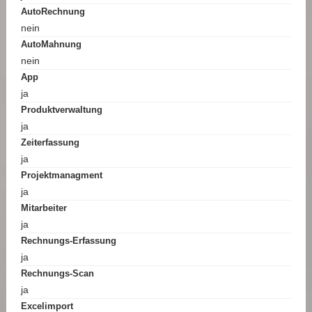
AutoRechnung
nein
AutoMahnung
nein
App
ja
Produktverwaltung
ja
Zeiterfassung
ja
Projektmanagment
ja
Mitarbeiter
ja
Rechnungs-Erfassung
ja
Rechnungs-Scan
ja
Excelimport