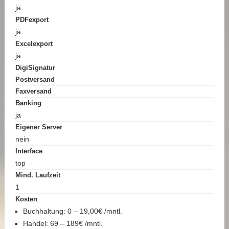
ja
PDFexport
ja
Excelexport
ja
DigiSignatur
Postversand
Faxversand
Banking
ja
Eigener Server
nein
Interface
top
Mind. Laufzeit
1
Kosten
Buchhaltung: 0 – 19,00€ /mntl.
Handel: 69 – 189€ /mntl.