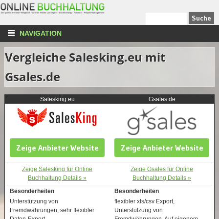
NAVIGATION
Vergleiche Salesking.eu mit
Gsales.de
Salesking.eu
Gsales.de
Zeige Anbieter Website
Zeige Anbieter Website
Zeige Salesking für Online
Zeige Gsales für Online
Buchhaltung Details »
Buchhaltung Details »
Besonderheiten
Besonderheiten
Unterstützung von
flexibler xls/csv Export,
Fremdwährungen, sehr flexibler
Unterstützung von
Daten-Export
Fremdwährungen, Auf eigenem