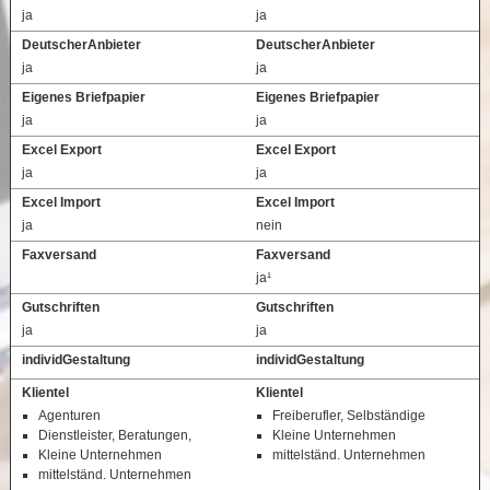
ja
ja
DeutscherAnbieter
DeutscherAnbieter
ja
ja
Eigenes Briefpapier
Eigenes Briefpapier
ja
ja
Excel Export
Excel Export
ja
ja
Excel Import
Excel Import
ja
nein
Faxversand
Faxversand
ja¹
Gutschriften
Gutschriften
ja
ja
individGestaltung
individGestaltung
Klientel
Klientel
Agenturen
Freiberufler, Selbständige
Dienstleister, Beratungen,
Kleine Unternehmen
Kleine Unternehmen
mittelständ. Unternehmen
mittelständ. Unternehmen