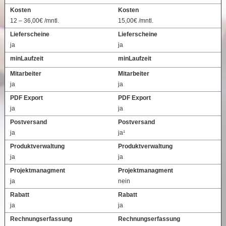
Kosten
Kosten
12 – 36,00€ /mntl.
15,00€ /mntl.
Lieferscheine
Lieferscheine
ja
ja
minLaufzeit
minLaufzeit
Mitarbeiter
Mitarbeiter
ja
ja
PDF Export
PDF Export
ja
ja
Postversand
Postversand
ja
ja¹
Produktverwaltung
Produktverwaltung
ja
ja
Projektmanagment
Projektmanagment
ja
nein
Rabatt
Rabatt
ja
ja
Rechnungserfassung
Rechnungserfassung