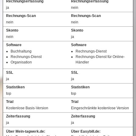
Rechnungserfassung
Rechnungserfassung
ja
nein
Rechnungs-Scan
Rechnungs-Scan
nein
nein
Skonto
Skonto
nein
ja
Software
Software
Buchhaltung
Rechnungs-Dienst
Rechnungs-Dienst
Rechnungs-Dienst für Online-
Organisation
Händler
SSL
SSL
ja
ja
Statistiken
Statistiken
top
top
Trial
Trial
Kostenlose Basis-Version
Eingeschränkte kostenlose Version
Zeiterfassung
Zeiterfassung
ja
ja
Über Mein-tagwerk.de:
Über Easybill.de: