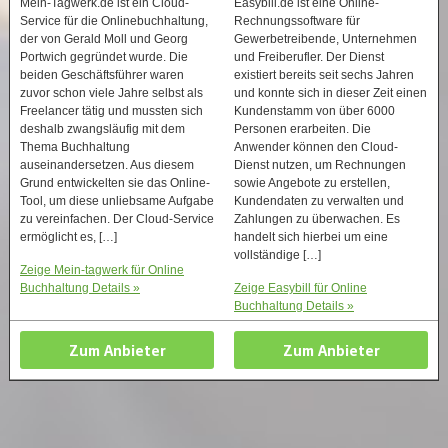
Mein-Tagwerk.de ist ein Cloud-
Easybill.de ist eine Online-
Service für die Onlinebuchhaltung,
Rechnungssoftware für
der von Gerald Moll und Georg
Gewerbetreibende, Unternehmen
Portwich gegründet wurde. Die
und Freiberufler. Der Dienst
beiden Geschäftsführer waren
existiert bereits seit sechs Jahren
zuvor schon viele Jahre selbst als
und konnte sich in dieser Zeit einen
Freelancer tätig und mussten sich
Kundenstamm von über 6000
deshalb zwangsläufig mit dem
Personen erarbeiten. Die
Thema Buchhaltung
Anwender können den Cloud-
auseinandersetzen. Aus diesem
Dienst nutzen, um Rechnungen
Grund entwickelten sie das Online-
sowie Angebote zu erstellen,
Tool, um diese unliebsame Aufgabe
Kundendaten zu verwalten und
zu vereinfachen. Der Cloud-Service
Zahlungen zu überwachen. Es
ermöglicht es, […]
handelt sich hierbei um eine
vollständige […]
Zeige Mein-tagwerk für Online
Buchhaltung Details »
Zeige Easybill für Online
Buchhaltung Details »
Zum Anbieter
Zum Anbieter