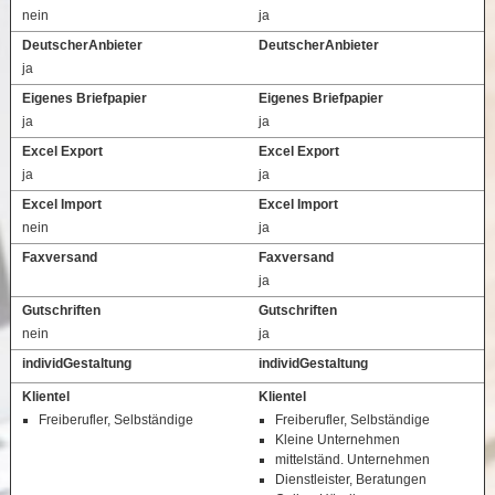
nein
ja
DeutscherAnbieter
DeutscherAnbieter
ja
Eigenes Briefpapier
Eigenes Briefpapier
ja
ja
Excel Export
Excel Export
ja
ja
Excel Import
Excel Import
nein
ja
Faxversand
Faxversand
ja
Gutschriften
Gutschriften
nein
ja
individGestaltung
individGestaltung
Klientel
Klientel
Freiberufler, Selbständige
Freiberufler, Selbständige
Kleine Unternehmen
mittelständ. Unternehmen
Dienstleister, Beratungen