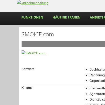
FUNKTIONEN
HÄUFIGE FRAGEN
ANBIETER
SMOICE.com
Software
Buchhaltu
Rechnungs
Angeb
Organisat
Klientel
Freiberufl
Agenturen
Dienstleist
Kleine Un