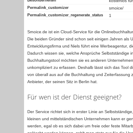
Besonderheiten
kostenlos fü
Permalink_customizer
smoice/
Permalink_customizer_regenerate_status
1
Smoice.de ist ein Cloud-Service für die Onlinebuchhaltu
Die beiden Gründer sind schon seit einigen Jahren als U
Entwicklungsfirma und Niels führt eine Werbeagentur, die
Dadurch wissen sie, welche Ansprüche Selbstständige i
Buchhaltungstool möchten sie es anderen Unternehmen 
unkompliziert zu erfassen. Deshalb lässt sich das Tool
von überall aus auf die Buchhaltung und Zeiterfassung 
Anbieter, der seinen Sitz in Berlin hat.
Für wen ist der Dienst geeignet?
Der Service richtet sich in erster Linie an Selbstständi
kleinen und mittelständischen Unternehmen kann er genu
werden, egal ob es sich dabei um freie oder feste Mitar
gelöscht werden können, zahlt man stets nur für die Use