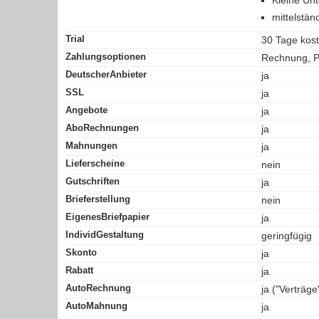
mittelstä
Trial
30 Tage kos
Zahlungsoptionen
Rechnung, Pa
DeutscherAnbieter
ja
SSL
ja
Angebote
ja
AboRechnungen
ja
Mahnungen
ja
Lieferscheine
nein
Gutschriften
ja
Brieferstellung
nein
EigenesBriefpapier
ja
IndividGestaltung
geringfügig
Skonto
ja
Rabatt
ja
AutoRechnung
ja ("Verträge
AutoMahnung
ja