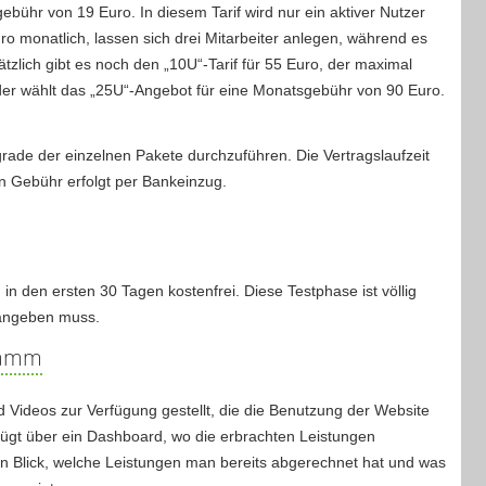
ebühr von 19 Euro. In diesem Tarif wird nur ein aktiver Nutzer
uro monatlich, lassen sich drei Mitarbeiter anlegen, während es
tzlich gibt es noch den „10U“-Tarif für 55 Euro, der maximal
 der wählt das „25U“-Angebot für eine Monatsgebühr von 90 Euro.
grade der einzelnen Pakete durchzuführen. Die Vertragslaufzeit
n Gebühr erfolgt per Bankeinzug.
n den ersten 30 Tagen kostenfrei. Diese Testphase ist völlig
 angeben muss.
gramm
Videos zur Verfügung gestellt, die die Benutzung der Website
fügt über ein Dashboard, wo die erbrachten Leistungen
nen Blick, welche Leistungen man bereits abgerechnet hat und was