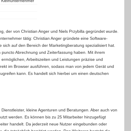
r Kleinunternehmer
ng, der von Christian Anger und Niels Przybilla gegründet wurde.
nternehmer tätig: Christian Anger gründete eine Software-
 sich auf den Bereich der Marketingberatung spezialisiert hat.
n puncto Abrechnung und Zeiterfassung haben. Mit ihrem
ermöglichen, Arbeitszeiten und Leistungen präzise und
 direkt im Browser ausführen, sodass man von jedem Gerät und
zugreifen kann. Es handelt sich hierbei um einen deutschen
ge, Dienstleister, kleine Agenturen und Beratungen. Aber auch von
tzt werden. Es können bis zu 25 Mitarbeiter hinzugefügt
beiter handelt. Da jederzeit neue Nutzer eingebunden oder
r, die tatsächlich benötigt werden. Des Weiteren besteht die