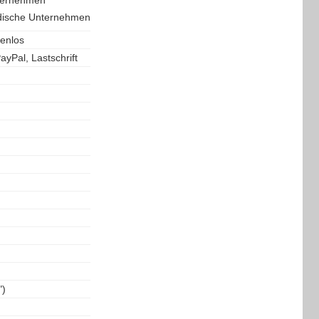
ndische Unternehmen
tenlos
yPal, Lastschrift
")