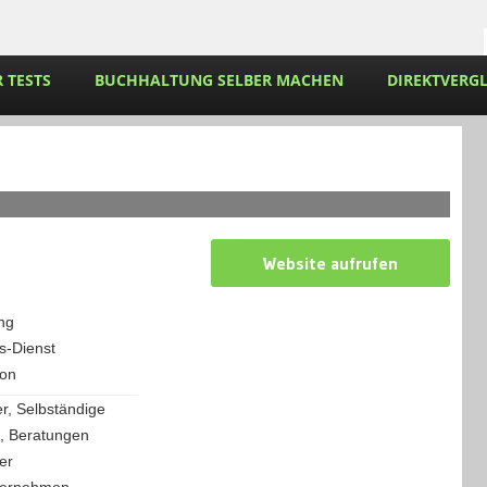
 TESTS
BUCHHALTUNG SELBER MACHEN
DIREKTVERGL
Website aufrufen
ng
-Dienst
ote zeigen »
ion
er, Selbständige
, Beratungen
er
ternehmen