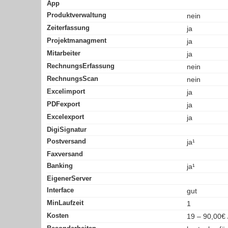
App
Produktverwaltung
nein
Zeiterfassung
ja
Projektmanagment
ja
Mitarbeiter
ja
RechnungsErfassung
nein
RechnungsScan
nein
Excelimport
ja
PDFexport
ja
Excelexport
ja
DigiSignatur
Postversand
ja¹
Faxversand
Banking
ja¹
EigenerServer
Interface
gut
MinLaufzeit
1
Kosten
19 – 90,00€ 