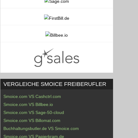
VERGLEICHE SMOICE FREIBERUFLER
Smoice.com VS Cashctrl.com
Smoice.com VS Billbee.io
Smoice.com VS Sage-50-cloud
Smoice.com VS Billomat.com
Buchhaltungsbutler.de VS Smoice.com
Smoice.com VS Papierkram.de