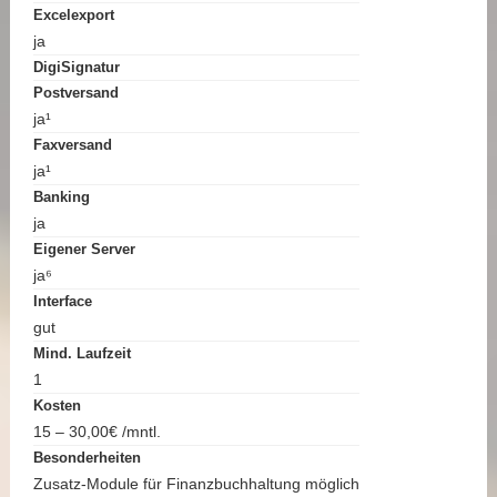
Excelexport
ja
DigiSignatur
Postversand
ja¹
Faxversand
ja¹
Banking
ja
Eigener Server
ja⁶
Interface
gut
Mind. Laufzeit
1
Kosten
15 – 30,00€ /mntl.
Besonderheiten
Zusatz-Module für Finanzbuchhaltung möglich