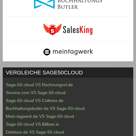
VERGLEICHE SAGE50CLOUD
Sage-50-cloud VS Rechnungxxl.de
Smoice.com VS Sage-50-cloud
Sage-50-cloud VS Collmex.de
Buchhaltungsbutler.de VS Sage-50-cloud
Mein-tagwerk.de VS Sage-50-cloud
Sage-50-cloud VS Billbee.io
Debitoor.de VS Sage-50-cloud