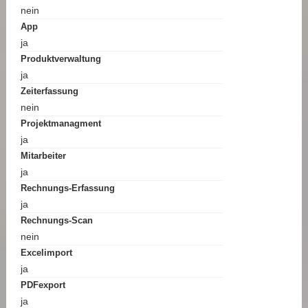
nein
App
ja
Produktverwaltung
ja
Zeiterfassung
nein
Projektmanagment
ja
Mitarbeiter
ja
Rechnungs-Erfassung
ja
Rechnungs-Scan
nein
Excelimport
ja
PDFexport
ja