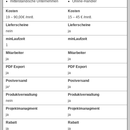
mittelständische Unternehmen
Online-Händler
Kosten
Kosten
19 – 90,00€ /mntl.
15 – 45 € /mntl.
Lieferscheine
Lieferscheine
nein
ja
minLaufzeit
minLaufzeit
1
Mitarbeiter
Mitarbeiter
ja
ja
PDF Export
PDF Export
ja
ja
Postversand
Postversand
ja¹
ja
Produktverwaltung
Produktverwaltung
nein
ja
Projektmanagment
Projektmanagment
ja
ja
Rabatt
Rabatt
ja
ja