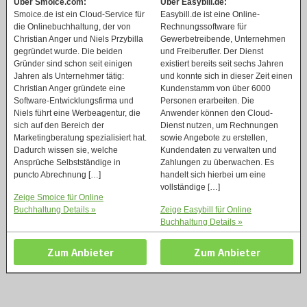
Über Smoice.com:
Über Easybill.de:
Smoice.de ist ein Cloud-Service für
Easybill.de ist eine Online-
die Onlinebuchhaltung, der von
Rechnungssoftware für
Christian Anger und Niels Przybilla
Gewerbetreibende, Unternehmen
gegründet wurde. Die beiden
und Freiberufler. Der Dienst
Gründer sind schon seit einigen
existiert bereits seit sechs Jahren
Jahren als Unternehmer tätig:
und konnte sich in dieser Zeit einen
Christian Anger gründete eine
Kundenstamm von über 6000
Software-Entwicklungsfirma und
Personen erarbeiten. Die
Niels führt eine Werbeagentur, die
Anwender können den Cloud-
sich auf den Bereich der
Dienst nutzen, um Rechnungen
Marketingberatung spezialisiert hat.
sowie Angebote zu erstellen,
Dadurch wissen sie, welche
Kundendaten zu verwalten und
Ansprüche Selbstständige in
Zahlungen zu überwachen. Es
puncto Abrechnung […]
handelt sich hierbei um eine
vollständige […]
Zeige Smoice für Online
Buchhaltung Details »
Zeige Easybill für Online
Buchhaltung Details »
Zum Anbieter
Zum Anbieter