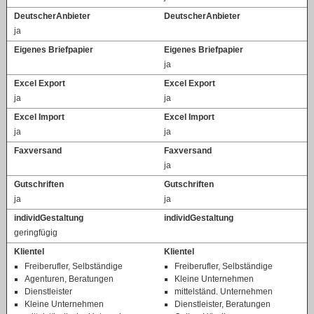
DeutscherAnbieter
DeutscherAnbieter
ja
Eigenes Briefpapier
Eigenes Briefpapier
ja
Excel Export
Excel Export
ja
ja
Excel Import
Excel Import
ja
ja
Faxversand
Faxversand
ja
Gutschriften
Gutschriften
ja
ja
individGestaltung
individGestaltung
geringfügig
Klientel
Klientel
Freiberufler, Selbständige
Freiberufler, Selbständige
Agenturen, Beratungen
Kleine Unternehmen
Dienstleister
mittelständ. Unternehmen
Kleine Unternehmen
Dienstleister, Beratungen