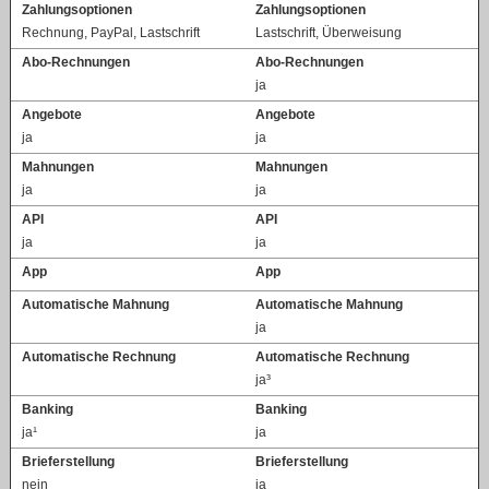
Zahlungsoptionen
Zahlungsoptionen
Rechnung, PayPal, Lastschrift
Lastschrift, Überweisung
Abo-Rechnungen
Abo-Rechnungen
ja
Angebote
Angebote
ja
ja
Mahnungen
Mahnungen
ja
ja
API
API
ja
ja
App
App
Automatische Mahnung
Automatische Mahnung
ja
Automatische Rechnung
Automatische Rechnung
ja³
Banking
Banking
ja¹
ja
Brieferstellung
Brieferstellung
nein
ja